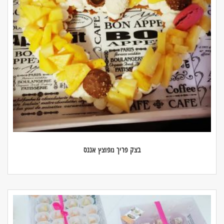
בצק פריך מפוצץ אננס