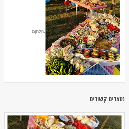
שולחןמ
מוצרים קשורים