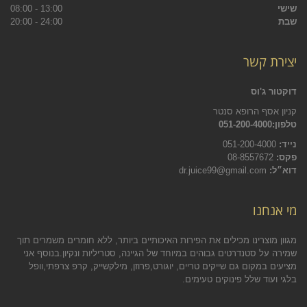
שישי
13:00 - 08:00
שבת
24:00 - 20:00
יצירת קשר
דוקטור ג'וס
קניון אסף הרופא סנטר
טלפון:051-200-4000
נייד:
051-200-4000
פקס:
08-8557672
דוא״ל:
dr.juice99@gmail.com
מי אנחנו
מגוון מוצרינו מכילים את הפירות האיכותיים ביותר, ללא חומרים משמרים תוך
שמירה על סטנדרטים גבוהים במיוחד של הגיינה, סטריליות ונקיון.בנוסף אני
מציעים במקום גם שייקים טריים, יוגורט,פרוזן, מילקשייק, קרפ צרפתי,וופל
בלגי ועוד שלל פינוקים טעימים.