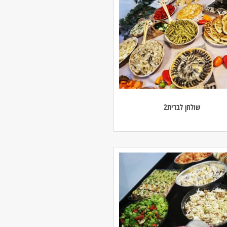
שולחן לברית2