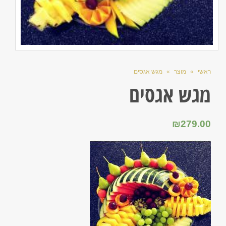
ראשי
»
מוצר
»
מגש אגסים
מגש אגסים
₪
279.00