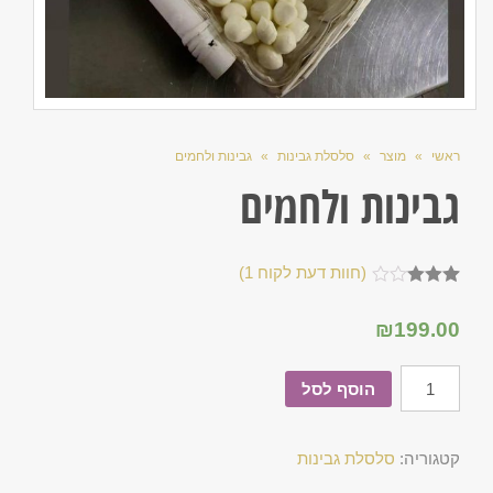
ראשי
»
מוצר
»
סלסלת גבינות
»
גבינות ולחמים
גבינות ולחמים
(חוות דעת לקוח
1
)
1
מדורג
3.00
₪
199.00
מתוך 5
מבוסס
על
דירוגים
הוסף לסל
של
לקוחות
קטגוריה:
סלסלת גבינות